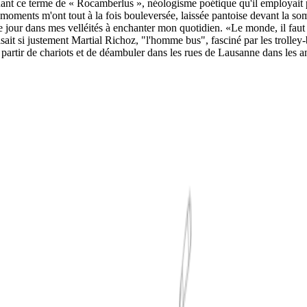
nt ce terme de « Rocamberlus », néologisme poétique qu'il employait p
 moments m'ont tout à la fois bouleversée, laissée pantoise devant la so
 jour dans mes velléités à enchanter mon quotidien. «Le monde, il faut 
t si justement Martial Richoz, "l'homme bus", fasciné par les trolley-b
artir de chariots et de déambuler dans les rues de Lausanne dans les a