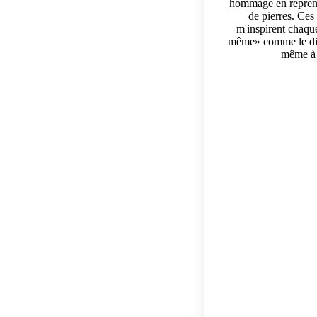
hommage en reprena
de pierres. Ces
m'inspirent chaque
même» comme le disai
même à p